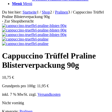
Menü
Menü
Du bist hier:
Startseite
1
/
Shop
2
/
Pralinen
3
/
Cappuccino Trüffel
Praline Blisterverpackung 90g
‹
Zur Shopübersicht
Cappuccino Trüffel Praline
Blisterverpackung 90g
10,75
€
Grundpreis pro 100g: 11,95 €
inkl. 7 % MwSt.
zzgl.
Versandkosten
Nicht vorrätig
Kategorie:
Pralinen