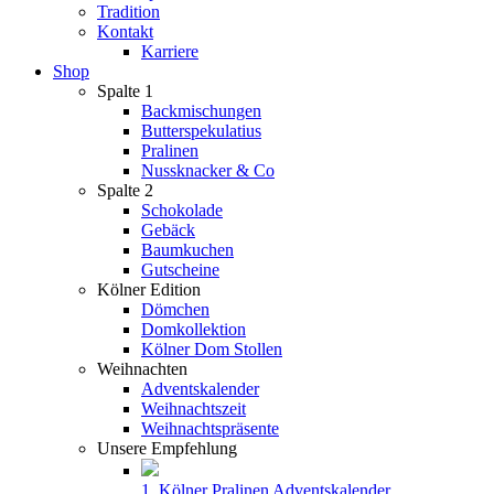
Tradition
Kontakt
Karriere
Shop
Spalte 1
Backmischungen
Butterspekulatius
Pralinen
Nussknacker & Co
Spalte 2
Schokolade
Gebäck
Baumkuchen
Gutscheine
Kölner Edition
Dömchen
Domkollektion
Kölner Dom Stollen
Weihnachten
Adventskalender
Weihnachtszeit
Weihnachtspräsente
Unsere Empfehlung
1. Kölner Pralinen Adventskalender