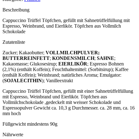
Beschreibung
Cappuccino Trüffel Töpfchen, gefüllt mit Sahnetrüffelfüllung mit
Espresso, Weinbrand, und Eierlikör. Töpfchen aus Vollmilch
Schokolade
Zutatenliste
Zucker; Kakaobutter;
VOLLMILCHPULVER;
BUTTERREINFETT
;
KONDENSMILCH
;
SAHNE
;
Kakaomasse; Glukosesirup;
EIERLIKÖR
; Espresso Bohnen
(2,1%) (enthält Koffein); Feuchthaltemittel: (Sorbitsirup); Kaffee
(enthält Koffein); Weinbrand; natürliches Aroma; Emulgator:
(
SOJALECITHIN
); Vanilleextrakt
Cappuccino Trüffel Töpfchen, gefüllt mit einer Sahnetrüffelfüllung
mit Espresso, Weinbrand und Eierlikör. Töpfchen aus
Vollmilchschokolade ,gedeckelt mit weisser Schokolade und
Espressopulver Gewicht ca. 10,3 g Durchmesser. ca. 28 mm, ca. 16
mm hoch
Füllgewicht mindestens 90g
Nährwerte