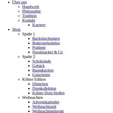
Über uns
Handwerk
Philosophie
Tradition
Kontakt
Karriere
Shop
Spalte 1
Backmischungen
Butterspekulatius
Pralinen
Nussknacker & Co
Spalte 2
Schokolade
Gebäck
Baumkuchen
Gutscheine
Kölner Edition
Dömchen
Domkollektion
Kölner Dom Stollen
Weihnachten
Adventskalender
Weihnachtszeit
Weihnachtspräsente