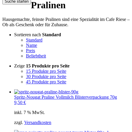
Suche starten
Pralinen
Hausgemachte, feinste Pralinen sind eine Spezialität im Cafe Riese –
Ob als Geschenk oder für Zuhause.
Sortieren nach
Standard
Standard
Name
Preis
Beliebtheit
Zeige
15 Produkte pro Seite
15 Produkte pro Seite
30 Produkte pro Seite
45 Produkte pro Seite
Spritz-Nougat Praline Vollmilch Blisterverpackung 70g
9,50
€
inkl. 7 % MwSt.
zzgl.
Versandkosten