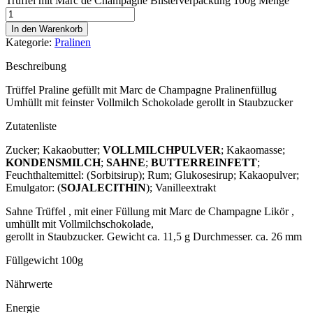
Trüffel mit Marc de Champagne Blisterverpackung 100g Menge
In den Warenkorb
Kategorie:
Pralinen
Beschreibung
Trüffel Praline gefüllt mit Marc de Champagne Pralinenfüllug
Umhüllt mit feinster Vollmilch Schokolade gerollt in Staubzucker
Zutatenliste
Zucker; Kakaobutter;
VOLLMILCHPULVER
; Kakaomasse;
KONDENSMILCH
;
SAHNE
;
BUTTERREINFETT
;
Feuchthaltemittel: (Sorbitsirup); Rum; Glukosesirup; Kakaopulver;
Emulgator: (
SOJALECITHIN
); Vanilleextrakt
Sahne Trüffel , mit einer Füllung mit Marc de Champagne Likör ,
umhüllt mit Vollmilchschokolade,
gerollt in Staubzucker. Gewicht ca. 11,5 g Durchmesser. ca. 26 mm
Füllgewicht 100g
Nährwerte
Energie