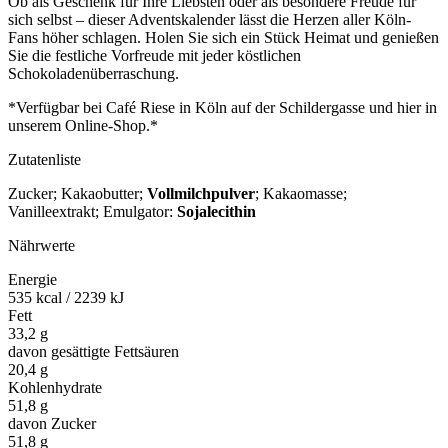
Ob als Geschenk für Ihre Liebsten oder als besondere Freude für
sich selbst – dieser Adventskalender lässt die Herzen aller Köln-
Fans höher schlagen. Holen Sie sich ein Stück Heimat und genießen
Sie die festliche Vorfreude mit jeder köstlichen
Schokoladenüberraschung.
*Verfügbar bei Café Riese in Köln auf der Schildergasse und hier in
unserem Online-Shop.*
Zutatenliste
Zucker; Kakaobutter;
Vollmilchpulver
; Kakaomasse;
Vanilleextrakt; Emulgator:
Sojalecithin
Nährwerte
Energie
535 kcal / 2239 kJ
Fett
33,2 g
davon gesättigte Fettsäuren
20,4 g
Kohlenhydrate
51,8 g
davon Zucker
51,8 g