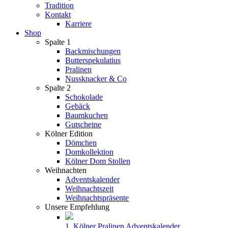
Tradition
Kontakt
Karriere
Shop
Spalte 1
Backmischungen
Butterspekulatius
Pralinen
Nussknacker & Co
Spalte 2
Schokolade
Gebäck
Baumkuchen
Gutscheine
Kölner Edition
Dömchen
Domkollektion
Kölner Dom Stollen
Weihnachten
Adventskalender
Weihnachtszeit
Weihnachtspräsente
Unsere Empfehlung
1. Kölner Pralinen Adventskalender