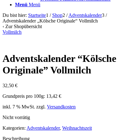
Menü
Menü
Du bist hier:
Startseite
1
/
Shop
2
/
Adventskalender
3
/
Adventskalender „Kölsche Originale“ Vollmilch
‹
Zur Shopübersicht
Vollmilch
Adventskalender
“
Kölsche
Originale
”
Vollmilch
32,50
€
Grundpreis pro 100g: 13,42 €
inkl. 7 % MwSt.
zzgl.
Versandkosten
Nicht vorrätig
Kategorien:
Adventskalender
,
Weihnachtszeit
Beschreibung