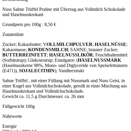
Nuss Sahne Trüffel Praline mit Überzug aus Vollmilch Schokolade
und Haselnusskrokant
Grundpreis pro 100g : 8,50 €
Zutatenliste
Zucker; Kakaobutter; V
OLLMILCHPULVER
;
HASELNÜSSE
;
Kakaomasse;
KONDENSMILCH
; SAHNE; brauner Zucker;
BUTTERREINFETT
;
HASELNUSSLIKÖR
; Feuchthaltemittel:
(Sorbitsirup); Glukosesirup; Emulgator: (
HASELNUSSMARK
(Haselnusskerne 98%, Mono- und Diglyceride von Speisefettsäuren
(E471)),
SOJALECITHIN
); Vanilleextrakt
Sahne Trüffel , mit einer Füllung mit Nussmark und Nuss Geist, in
einer Kugel aus Vollmilchschokolade, gerollt in einer Mischung aus
Haselnusskrokant und Vollmilchschokolade.
Gewicht ca. 11,5 g Durchmesser. ca. 26 mm
Füllgewicht 100g
Nährwerte
Energie