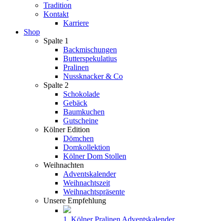
Tradition
Kontakt
Karriere
Shop
Spalte 1
Backmischungen
Butterspekulatius
Pralinen
Nussknacker & Co
Spalte 2
Schokolade
Gebäck
Baumkuchen
Gutscheine
Kölner Edition
Dömchen
Domkollektion
Kölner Dom Stollen
Weihnachten
Adventskalender
Weihnachtszeit
Weihnachtspräsente
Unsere Empfehlung
1. Kölner Pralinen Adventskalender