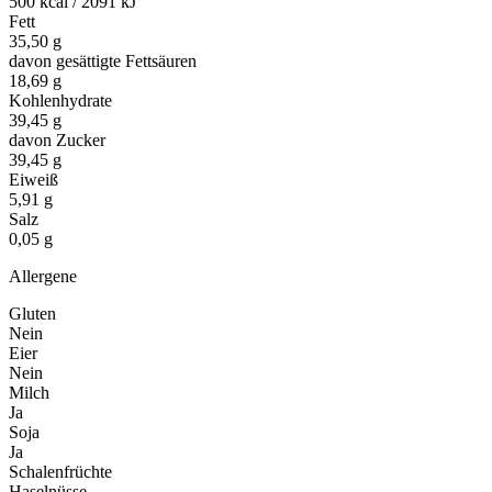
500 kcal / 2091 kJ
Fett
35,50 g
davon gesättigte Fettsäuren
18,69 g
Kohlenhydrate
39,45 g
davon Zucker
39,45 g
Eiweiß
5,91 g
Salz
0,05 g
Allergene
Gluten
Nein
Eier
Nein
Milch
Ja
Soja
Ja
Schalenfrüchte
Haselnüsse