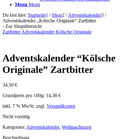
Menü
Menü
Du bist hier:
Startseite
1
/
Shop
2
/
Adventskalender
3
/
Adventskalender „Kölsche Originale“ Zartbitter
‹
Zur Shopübersicht
Zartbitter Adventskalender Kölsche Originale
Adventskalender
“
Kölsche
Originale
”
Zartbitter
34,50
€
Grundpreis pro 100g: 14,38 €
inkl. 7 % MwSt.
zzgl.
Versandkosten
Nicht vorrätig
Kategorien:
Adventskalender
,
Weihnachtszeit
Beschreibung