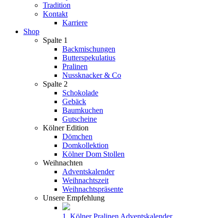
Tradition
Kontakt
Karriere
Shop
Spalte 1
Backmischungen
Butterspekulatius
Pralinen
Nussknacker & Co
Spalte 2
Schokolade
Gebäck
Baumkuchen
Gutscheine
Kölner Edition
Dömchen
Domkollektion
Kölner Dom Stollen
Weihnachten
Adventskalender
Weihnachtszeit
Weihnachtspräsente
Unsere Empfehlung
1. Kölner Pralinen Adventskalender