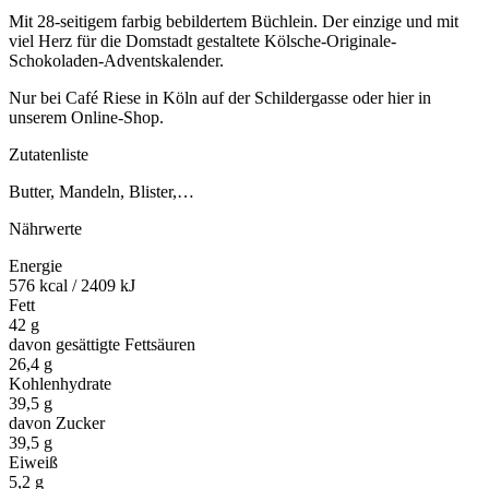
Mit 28-seitigem farbig bebildertem Büchlein. Der einzige und mit
viel Herz für die Domstadt gestaltete Kölsche-Originale-
Schokoladen-Adventskalender.
Nur bei Café Riese in Köln auf der Schildergasse oder hier in
unserem Online-Shop.
Zutatenliste
Butter, Mandeln, Blister,…
Nährwerte
Energie
576 kcal / 2409 kJ
Fett
42 g
davon gesättigte Fettsäuren
26,4 g
Kohlenhydrate
39,5 g
davon Zucker
39,5 g
Eiweiß
5,2 g