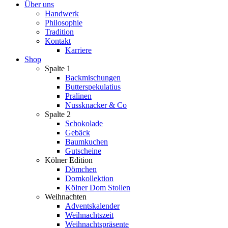
Über uns
Handwerk
Philosophie
Tradition
Kontakt
Karriere
Shop
Spalte 1
Backmischungen
Butterspekulatius
Pralinen
Nussknacker & Co
Spalte 2
Schokolade
Gebäck
Baumkuchen
Gutscheine
Kölner Edition
Dömchen
Domkollektion
Kölner Dom Stollen
Weihnachten
Adventskalender
Weihnachtszeit
Weihnachtspräsente