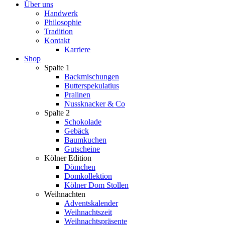
Über uns
Handwerk
Philosophie
Tradition
Kontakt
Karriere
Shop
Spalte 1
Backmischungen
Butterspekulatius
Pralinen
Nussknacker & Co
Spalte 2
Schokolade
Gebäck
Baumkuchen
Gutscheine
Kölner Edition
Dömchen
Domkollektion
Kölner Dom Stollen
Weihnachten
Adventskalender
Weihnachtszeit
Weihnachtspräsente