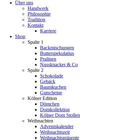
Über uns
Handwerk
Philosophie
Tradition
Kontakt
Karriere
Shop
Spalte 1
Backmischungen
Butterspekulatius
Pralinen
Nussknacker & Co
Spalte 2
Schokolade
Gebäck
Baumkuchen
Gutscheine
Kölner Edition
Dömchen
Domkollektion
Kölner Dom Stollen
Weihnachten
Adventskalender
Weihnachtszeit
Weihnachtspräsente