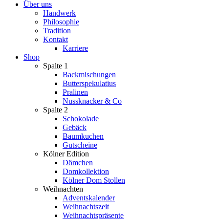
Über uns
Handwerk
Philosophie
Tradition
Kontakt
Karriere
Shop
Spalte 1
Backmischungen
Butterspekulatius
Pralinen
Nussknacker & Co
Spalte 2
Schokolade
Gebäck
Baumkuchen
Gutscheine
Kölner Edition
Dömchen
Domkollektion
Kölner Dom Stollen
Weihnachten
Adventskalender
Weihnachtszeit
Weihnachtspräsente