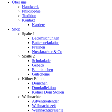
Über uns
Handwerk
Philosophie
Tradition
Kontakt
Karriere
Shop
Spalte 1
Backmischungen
Butterspekulatius
Pralinen
Nussknacker & Co
Spalte 2
Schokolade
Gebäck
Baumkuchen
Gutscheine
Kölner Edition
Dömchen
Domkollektion
Kölner Dom Stollen
Weihnachten
Adventskalender
Weihnachtszeit
Weihnachtspräsente