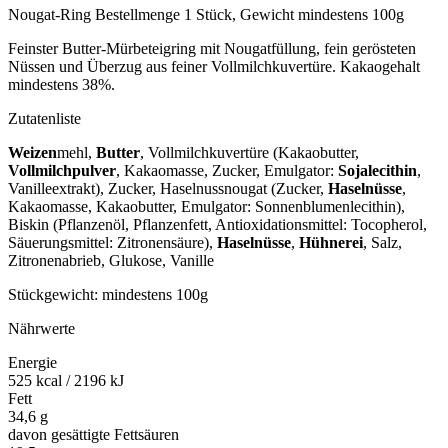
Nougat-Ring Bestellmenge 1 Stück, Gewicht mindestens 100g
Feinster Butter-Mürbeteigring mit Nougatfüllung, fein gerösteten
Nüssen und Überzug aus feiner Vollmilchkuvertüre. Kakaogehalt
mindestens 38%.
Zutatenliste
Weizen
mehl,
Butter
, Vollmilchkuvertüre (Kakaobutter,
Vollmilchpulver
, Kakaomasse, Zucker, Emulgator:
Sojalecithin
,
Vanilleextrakt), Zucker, Haselnussnougat (Zucker,
Haselnüsse
,
Kakaomasse, Kakaobutter, Emulgator: Sonnenblumenlecithin),
Biskin (Pflanzenöl, Pflanzenfett, Antioxidationsmittel: Tocopherol,
Säuerungsmittel: Zitronensäure),
Haselnüsse
,
Hühnerei
, Salz,
Zitronenabrieb, Glukose, Vanille
Stückgewicht: mindestens 100g
Nährwerte
Energie
525 kcal / 2196 kJ
Fett
34,6 g
davon gesättigte Fettsäuren