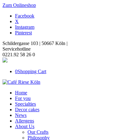
Zum Onlineshop
Facebook
X
Instagram
Pinterest
Schildergasse 103 | 50667 Köln |
Servicehotline
0221.92 58 26 0
0
Shopping Cart
Home
For you
Specialties
Decor cakes
News
Allergens
About Us
Our Crafts
Philosophy