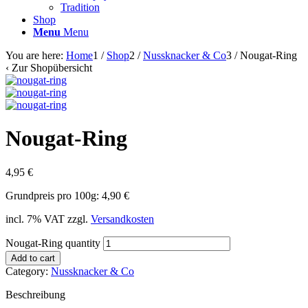
Tradition
Shop
Menu
Menu
You are here:
Home
1
/
Shop
2
/
Nussknacker & Co
3
/
Nougat-Ring
‹
Zur Shopübersicht
Nougat-Ring
4,95
€
Grundpreis pro 100g: 4,90 €
incl. 7% VAT
zzgl.
Versandkosten
Nougat-Ring quantity
Add to cart
Category:
Nussknacker & Co
Beschreibung