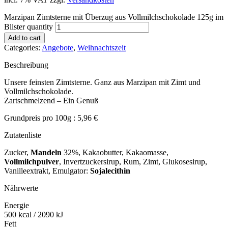
Marzipan Zimtsterne mit Überzug aus Vollmilchschokolade 125g im
Blister quantity
Add to cart
Categories:
Angebote
,
Weihnachtszeit
Beschreibung
Unsere feinsten Zimtsterne. Ganz aus Marzipan mit Zimt und
Vollmilchschokolade.
Zartschmelzend – Ein Genuß
Grundpreis pro 100g : 5,96 €
Zutatenliste
Zucker,
Mandeln
32%, Kakaobutter, Kakaomasse,
Vollmilchpulver
, Invertzuckersirup, Rum, Zimt, Glukosesirup,
Vanilleextrakt, Emulgator:
Sojalecithin
Nährwerte
Energie
500 kcal / 2090 kJ
Fett