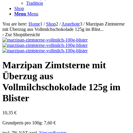
Tradition
Shop
Menu
Menu
You are here:
Home
1
/
Shop
2
/
Angebote
3
/
Marzipan Zimtsterne
mit Überzug aus Vollmilchschokolade 125g im Blist...
‹
Zur Shopübersicht
Marzipan Zimtsterne mit
Überzug aus
Vollmilchschokolade 125g im
Blister
10,35
€
Grundpreis pro 100g: 7,60 €
incl. 7% VAT
zzgl.
Versandkosten