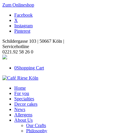
Zum Onlineshop
Facebook
X
Instagram
Pinterest
Schildergasse 103 | 50667 Köln |
Servicehotline
0221.92 58 26 0
0
Shopping Cart
Home
For you
Specialties
Decor cakes
News
Allergens
About Us
Our Crafts
Philosophy