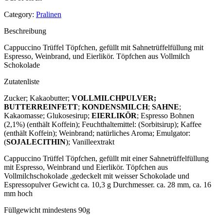
Category:
Pralinen
Beschreibung
Cappuccino Trüffel Töpfchen, gefüllt mit Sahnetrüffelfüllung mit
Espresso, Weinbrand, und Eierlikör. Töpfchen aus Vollmilch
Schokolade
Zutatenliste
Zucker; Kakaobutter;
VOLLMILCHPULVER;
BUTTERREINFETT
;
KONDENSMILCH
;
SAHNE
;
Kakaomasse; Glukosesirup;
EIERLIKÖR
; Espresso Bohnen
(2,1%) (enthält Koffein); Feuchthaltemittel: (Sorbitsirup); Kaffee
(enthält Koffein); Weinbrand; natürliches Aroma; Emulgator:
(
SOJALECITHIN
); Vanilleextrakt
Cappuccino Trüffel Töpfchen, gefüllt mit einer Sahnetrüffelfüllung
mit Espresso, Weinbrand und Eierlikör. Töpfchen aus
Vollmilchschokolade ,gedeckelt mit weisser Schokolade und
Espressopulver Gewicht ca. 10,3 g Durchmesser. ca. 28 mm, ca. 16
mm hoch
Füllgewicht mindestens 90g