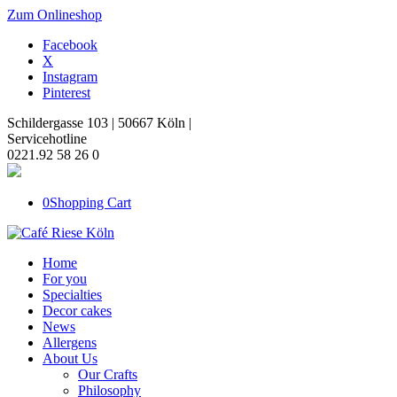
Zum Onlineshop
Facebook
X
Instagram
Pinterest
Schildergasse 103 | 50667 Köln |
Servicehotline
0221.92 58 26 0
0
Shopping Cart
Home
For you
Specialties
Decor cakes
News
Allergens
About Us
Our Crafts
Philosophy