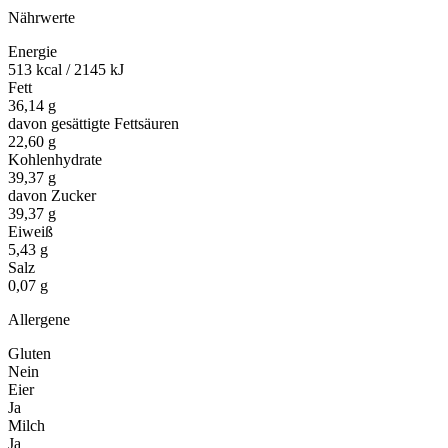
Nährwerte
Energie
513 kcal / 2145 kJ
Fett
36,14 g
davon gesättigte Fettsäuren
22,60 g
Kohlenhydrate
39,37 g
davon Zucker
39,37 g
Eiweiß
5,43 g
Salz
0,07 g
Allergene
Gluten
Nein
Eier
Ja
Milch
Ja