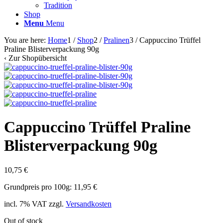
Tradition
Shop
Menu
Menu
You are here:
Home
1
/
Shop
2
/
Pralinen
3
/
Cappuccino Trüffel
Praline Blisterverpackung 90g
‹
Zur Shopübersicht
Cappuccino Trüffel Praline
Blisterverpackung 90g
10,75
€
Grundpreis pro 100g: 11,95 €
incl. 7% VAT
zzgl.
Versandkosten
Out of stock