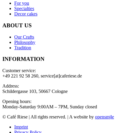
For you
Specialties
Decor cakes
ABOUT US
Our Crafts
Philosophy
Tradition
INFORMATION
Customer service:
+49 221 92 58 260, service[at]caferiese.de
Address:
Schildergasse 103, 50667 Cologne
Opening hours:
Monday-Saturday 9:00AM – 7PM, Sunday closed
© Café Riese | All rights reserved. | A website by
opensmjle
Imprint
Privacy Policy