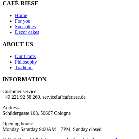
CAFÉ RIESE
Home
For you
Specialties
Decor cakes
ABOUT US
Our Crafts
Philosophy
Tradition
INFORMATION
Customer service:
+49 221 92 58 260, service[at]caferiese.de
Address:
Schildergasse 103, 50667 Cologne
Opening hours:
Monday-Saturday 9:00AM – 7PM, Sunday closed