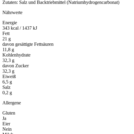
Zutaten: Salz und Backtriebmittel (Natriumhydrogencarbonat)
Nährwerte
Energie
343 kcal / 1437 kJ
Fett
21 g
davon gesättigte Fettsäuren
11,8 g
Kohlenhydrate
32,3 g
davon Zucker
32,3 g
Eiweiß
6,5 g
Salz
0,2 g
Allergene
Gluten
Ja
Eier
Nein