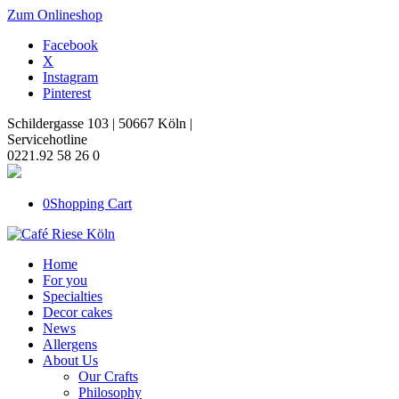
Zum Onlineshop
Facebook
X
Instagram
Pinterest
Schildergasse 103 | 50667 Köln |
Servicehotline
0221.92 58 26 0
0
Shopping Cart
Home
For you
Specialties
Decor cakes
News
Allergens
About Us
Our Crafts
Philosophy