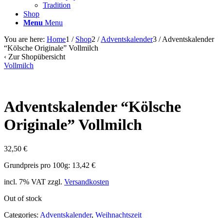
Tradition
Shop
Menu
Menu
You are here:
Home
1
/
Shop
2
/
Adventskalender
3
/
Adventskalender
“Kölsche Originale” Vollmilch
‹
Zur Shopübersicht
Vollmilch
Adventskalender
“
Kölsche
Originale
”
Vollmilch
32,50
€
Grundpreis pro 100g: 13,42 €
incl. 7% VAT
zzgl.
Versandkosten
Out of stock
Categories:
Adventskalender
,
Weihnachtszeit