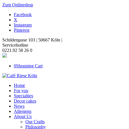
Zum Onlineshop
Facebook
X
Instagram
Pinterest
Schildergasse 103 | 50667 Köln |
Servicehotline
0221.92 58 26 0
0
Shopping Cart
Home
For you
Specialties
Decor cakes
News
Allergens
About Us
Our Crafts
Philosophy