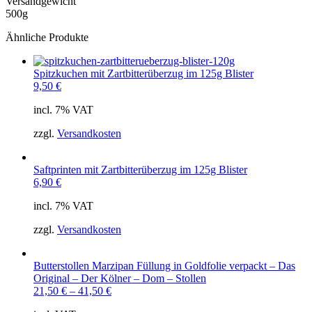
Versandgewicht
500g
Ähnliche Produkte
Spitzkuchen mit Zartbitterüberzug im 125g Blister
9,50
€
incl. 7% VAT
zzgl.
Versandkosten
Saftprinten mit Zartbitterüberzug im 125g Blister
6,90
€
incl. 7% VAT
zzgl.
Versandkosten
Butterstollen Marzipan Füllung in Goldfolie verpackt – Das
Original – Der Kölner – Dom – Stollen
21,50
€
–
41,50
€