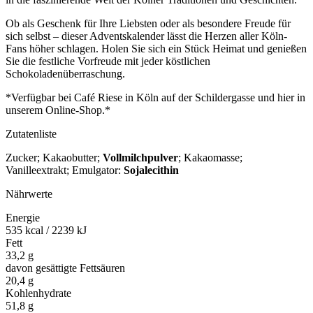
Ob als Geschenk für Ihre Liebsten oder als besondere Freude für
sich selbst – dieser Adventskalender lässt die Herzen aller Köln-
Fans höher schlagen. Holen Sie sich ein Stück Heimat und genießen
Sie die festliche Vorfreude mit jeder köstlichen
Schokoladenüberraschung.
*Verfügbar bei Café Riese in Köln auf der Schildergasse und hier in
unserem Online-Shop.*
Zutatenliste
Zucker; Kakaobutter;
Vollmilchpulver
; Kakaomasse;
Vanilleextrakt; Emulgator:
Sojalecithin
Nährwerte
Energie
535 kcal / 2239 kJ
Fett
33,2 g
davon gesättigte Fettsäuren
20,4 g
Kohlenhydrate
51,8 g